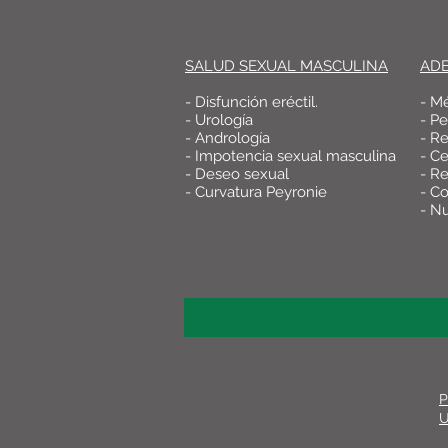
SALUD SEXUAL MASCULINA
AD
- Disfunción eréctil.
- M
- Urología
- P
- Andrología
- R
- Impotencia sexual masculina
- Ce
- Deseo sexual
- Re
- Curvatura Peyronie
- Co
- Nu
P