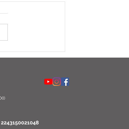
XI)
o: 2243150021048