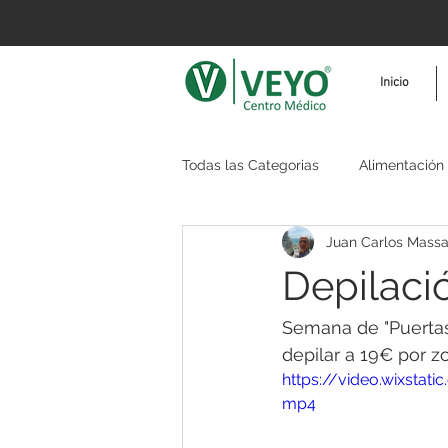
Inicio
Todas las Categorias
Alimentación
Juan Carlos Mass
Reafirmar
Fisioterapia
T
Depilaci
Semana de "Puertas 
depilar a 19€ por z
https://video.wixsta
mp4