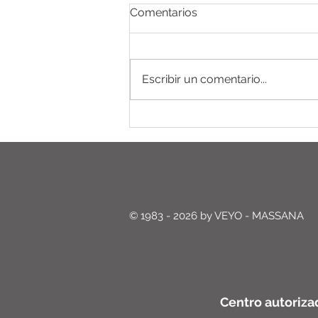
Comentarios
Escribir un comentario...
Depilación Láser Diodo /
Sistema SHR Eliminar el
vello de forma eficaz, rápida
y segura.
© 1983 - 2026 by VEYO - MASSANA
Centro autoriza