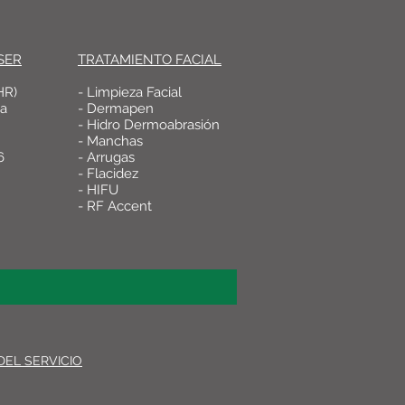
SER
TRATAMIENTO FACIAL
HR)
- Limpieza Facial
ca
- Dermapen
- Hidro Dermoabrasión
- Manchas
6
- Arrugas
- Flacidez
- HIFU
- RF Accent
DEL SERVICIO