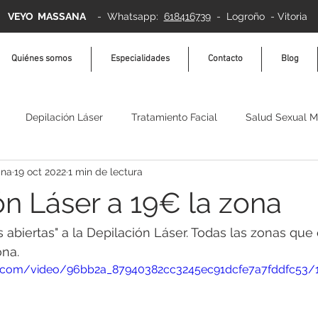
VEYO MASSANA
-
Whatsapp:
618416739
- Logroño - Vitoria
Quiénes somos
Especialidades
Contacto
Blog
Depilación Láser
Tratamiento Facial
Salud Sexual M
ana
19 oct 2022
1 min de lectura
ermosudación
Relajación
bienestar
ón Láser a 19€ la zona
abiertas" a la Depilación Láser. Todas las zonas que 
ona.
tic.com/video/96bb2a_87940382cc3245ec91dcfe7a7fddfc53/