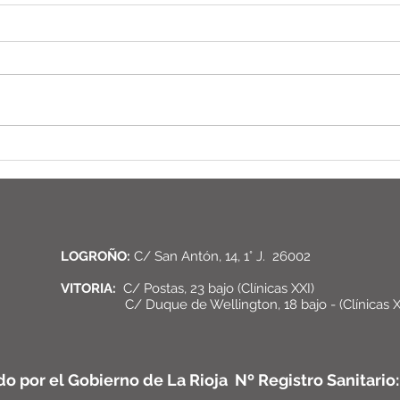
Depilación Láser por 19€ la
zona y Todas las Zonas que
Quieras.
LOGROÑO:
C/ San Antón, 14, 1° J. 26002
VITORIA:
C/ Postas, 23 bajo (Clínicas XXI)
C/ Duque de Wellington, 18 bajo - (Clínicas X
do por el Gobierno de La Rioja Nº Registro Sanitari