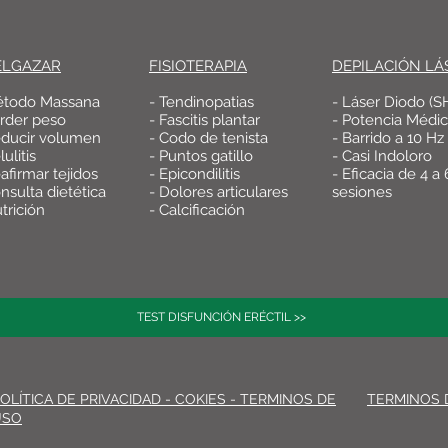
ELGAZAR
FISIOTERAPIA
DEPILACIÓN LÁ
étodo Massana
- Tendinopatias
- Láser Diodo (S
erder peso
- Fascitis plantar
- Potencia Médi
educir volumen
- Codo de tenista
- Barrido a 10 Hz
lulitis
- Puntos gatillo
- Casi Indoloro
afirmar tejidos
- Epicondilitis
- Eficacia de 4 a 
nsulta dietética
- Dolores articulares
sesiones
trición
- Calcificación
TEST DISFUNCIÓN ERÉCTIL >>
OLÍTICA DE PRIVACIDAD - COKIES - TERMINOS DE
TERMINOS 
USO