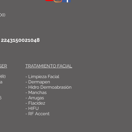
XI)
o: 2243150021048
SER
TRATAMIENTO FACIAL
HR)
- Limpieza Facial
ca
- Dermapen
- Hidro Dermoabrasión
- Manchas
6
- Arrugas
- Flacidez
- HIFU
- RF Accent