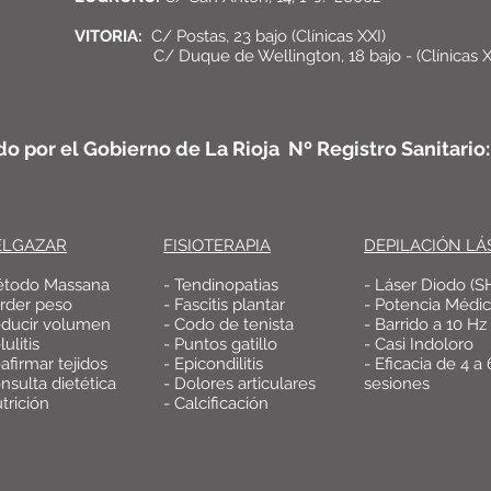
VITORIA:
C/ Postas, 23 bajo (Clínicas XXI)
C/ Duque de Wellington, 18 bajo - (Clínicas X
do por el Gobierno de La Rioja Nº Registro Sanitari
ELGAZAR
FISIOTERAPIA
DEPILACIÓN LÁ
étodo Massana
- Tendinopatias
- Láser Diodo (S
erder peso
- Fascitis plantar
- Potencia Médi
educir volumen
- Codo de tenista
- Barrido a 10 Hz
lulitis
- Puntos gatillo
- Casi Indoloro
afirmar tejidos
- Epicondilitis
- Eficacia de 4 a 
nsulta dietética
- Dolores articulares
sesiones
trición
- Calcificación