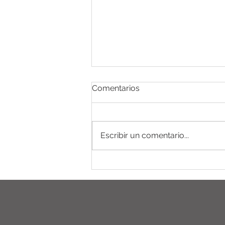
Comentarios
Escribir un comentario...
EL PODER DEL CALOR
PROFUNDO: Así funciona la
Manta de Termosudación,
con infrarrojos lejanos,
Fotones y piedras
semipreciosas.