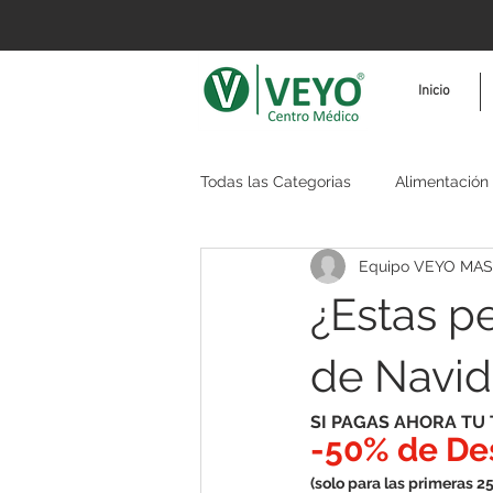
Inicio
Todas las Categorias
Alimentación
Equipo VEYO MA
Reafirmar
Fisioterapia
T
¿Estas p
de Navi
SI PAGAS AHORA TU
-50% de De
(solo para las primeras 2