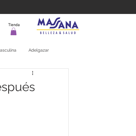
Tienda
asculina
Adelgazar
espués