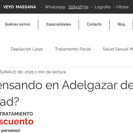
VEYO MASSANA
-
Whatsapp:
618416739
- Logroño - Vitoria
Quiénes somos
Especialidades
Contacto
Blog
Depilación Láser
Tratamiento Facial
Salud Sexual M
SSANA
27 dic 2025
1 min de lectura
ermosudación
Relajación
bienestar
ensando en Adelgazar d
dad?
 TRATAMIENTO
scuento
5 personas)