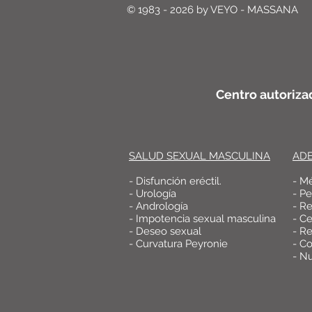
© 1983 - 2026 by VEYO - MASSANA
Centro autoriza
SALUD SEXUAL MASCULINA
AD
- Disfunción eréctil.
- M
- Urología
- P
- Andrología
- R
- Impotencia sexual masculina
- Ce
- Deseo sexual
- Re
- Curvatura Peyronie
- Co
- Nu