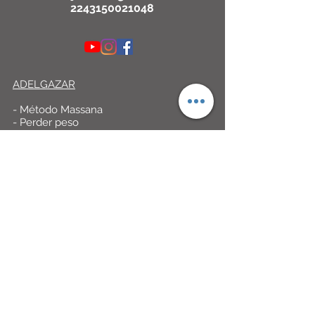
2243150021048
ADELGAZAR
- Método Massana
- Perder peso
- Reducir volumen
- Celulitis
- Reafirmar tejidos
- Consulta dietética
- Nutrición
DEPILACIÓN LÁSER
- Láser Diodo (SHR)
- Potencia Médica
- Barrido a 10 Hz
- Casi Indoloro
- Eficacia de 4 a 6 sesiones