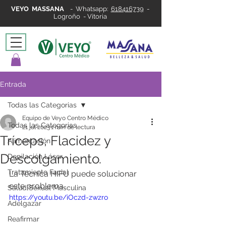
VEYO MASSANA
-
Whatsapp:
618416739
-
Logroño - Vitoria
Entrada
Todas las Categorias
Equipo de Veyo Centro Médico
Todas las Categorias
21 jul 2023
1 min de lectura
Tríceps, Flacidez y
Alimentación
Descolgamiento.
Depilación Láser
Tratamiento Facial
La Técnica HIFU puede solucionar 
este problema.
Salud Sexual Masculina
https://youtu.be/iOczd-zwzro
Adelgazar
Reafirmar