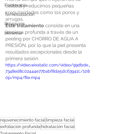
Fisioterapia
calidad y reducimos pequeñas 
irregularidades como los poros y 
Termosudación
arrugas. 
Relajación
Éste tratamiento
 consiste en una 
limpieza profunda a través de un 
bienestar
peeling por CHORRO DE AGUA A 
PRESIÓN, por lo que la piel presenta 
resultados excepcionales desde la 
primera sesión.
https://video.wixstatic.com/video/99dbde_
7348ed8c02444e77babf8da5dc63941c/108
0p/mp4/file.mp4
rejuvenecimiento facial
limpieza facial
exfoliación profunda
hidratación facial
Tratamiento Facial