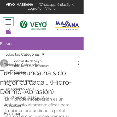
VEYO MASSANA
-
Whatsapp:
618416739
-
Logroño - Vitoria
Entrada
Todas las Categorias
Especialista de Veyo
Todas las Categorias
6 feb 2023
1 min de lectura
Tu Piel nunca ha sido
Alimentación
mejor cuidada... (Hidro-
Depilación Láser
Tratamiento Facial
Dermo-Abrasión)
Salud Sexual Masculina
La Hidrodermoabrasión
 es un 
tratamiento altamente eficaz para 
Adelgazar
limpiar en profundidad la piel al 
Reafirmar
mismo tiempo que mejoramos su 