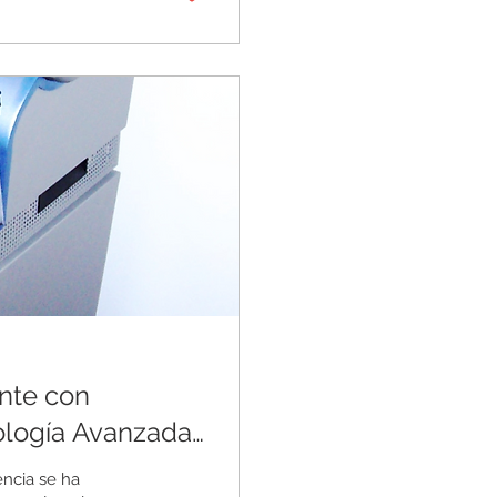
 La manta de...
nte con
ología Avanzada
encia se ha