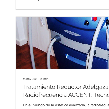
Metabolismo. TERMOSUDACIÓN en VEYO MASSANA
11 nov 2025
∙
2
min
Tratamiento Reductor Adelgaza
Radiofrecuencia ACCENT: Tecn
para Remodelar tu Silueta
En el mundo de la estética avanzada, la radiofrecu