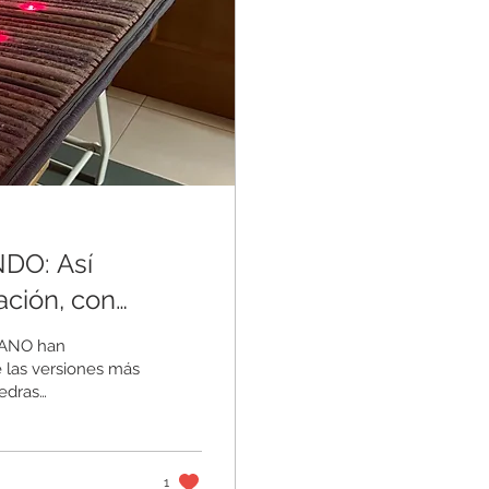
: Así
ación, con
edras
JANO han
 las versiones más
edras
orma uniforme,
y evolvente. y
ra activar el
1