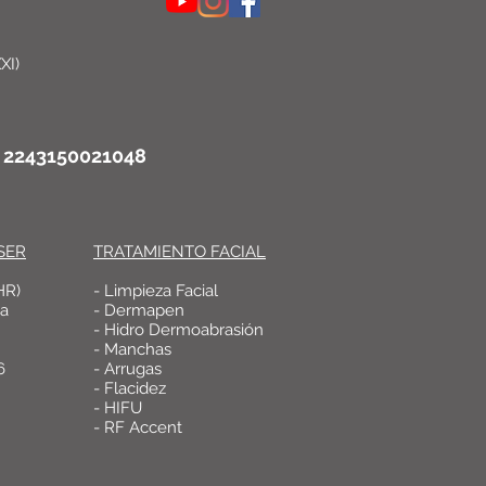
XI)
o: 2243150021048
SER
TRATAMIENTO FACIAL
HR)
- Limpieza Facial
ca
- Dermapen
- Hidro Dermoabrasión
- Manchas
6
- Arrugas
- Flacidez
- HIFU
- RF Accent