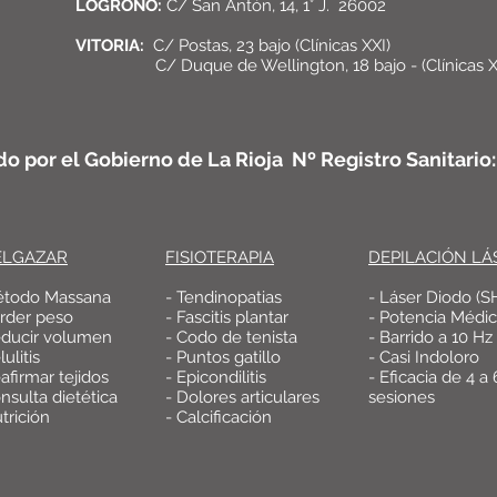
LOGROÑO:
C/ San Antón, 14, 1° J. 26002
VITORIA:
C/ Postas, 23 bajo (Clínicas XXI)
C/ Duque de Wellington, 18 bajo - (Clínicas X
do por el Gobierno de La Rioja Nº Registro Sanitari
ELGAZAR
FISIOTERAPIA
DEPILACIÓN LÁ
étodo Massana
- Tendinopatias
- Láser Diodo (S
erder peso
- Fascitis plantar
- Potencia Médi
educir volumen
- Codo de tenista
- Barrido a 10 Hz
lulitis
- Puntos gatillo
- Casi Indoloro
afirmar tejidos
- Epicondilitis
- Eficacia de 4 a 
nsulta dietética
- Dolores articulares
sesiones
trición
- Calcificación