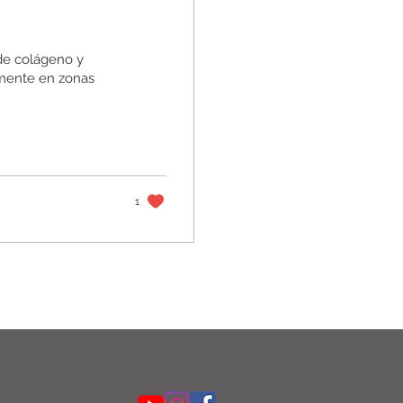
de colágeno y
almente en zonas
1