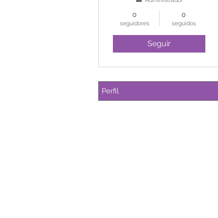
Administrador
0
0
seguidores
seguidos
Seguir
Perfil