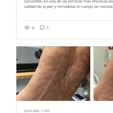
convertido en una de las técnicas más efectivas pa
calidad de la piel y remodelar el cuerpo sin necesi
procedimientos invasivos. Entre los equipos más r
seguros del mercado destaca ACCENT, un disposit
radiofrecuencia de última generación diseñado par
resultados visibles desde las primeras sesiones. A 
19
0
contamos cómo funciona y por qué es uno de los 
corporales...
13 oct 2025
∙
1
min