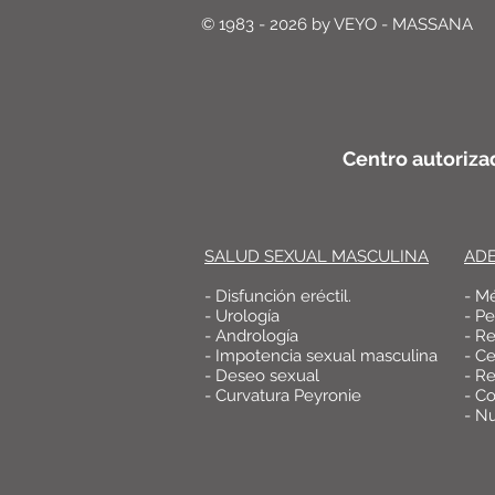
© 1983 - 2026 by VEYO - MASSANA
Centro autoriza
SALUD SEXUAL MASCULINA
AD
- Disfunción eréctil.
- M
- Urología
- P
- Andrología
- R
- Impotencia sexual masculina
- Ce
- Deseo sexual
- Re
- Curvatura Peyronie
- Co
- Nu