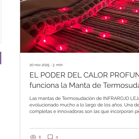
20 nov 2025
∙
3
min
EL PODER DEL CALOR PROFUNDO
funciona la Manta de Termosud
infrarrojos lejanos, Fotones y pi
Las mantas de Termosudación de INFRAROJO LE
semipreciosas.
evolucionado mucho a lo largo de los años. Una de
completas e innovadoras son las que incorporan pi
semipreciosas como JADE, TURMALINA Y AMATISTA, conocidas por
su capacidad para retener y distribuir el calor de f
además de aportar una experiencia más agradable 
TAMBIÉN la innovadora tecnología de "FOTONES" pa
6
0