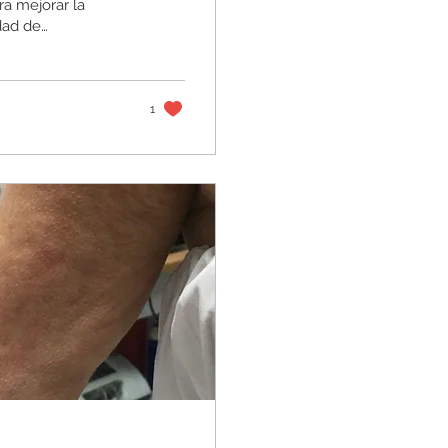
ra mejorar la
dad de
econocidos y
ivo de
a ofrecer
continuación, te
1
tratamientos