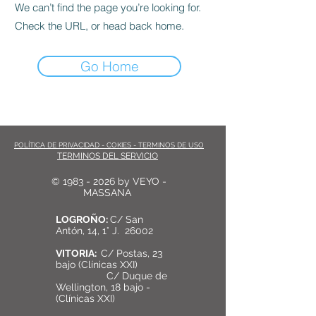
We can’t find the page you’re looking for.
Check the URL, or head back home.
Go Home
POLÍTICA DE PRIVACIDAD - COKIES - TERMINOS DE USO
TERMINOS DEL SERVICIO
©
1983 - 2026
by VEYO -
MASSANA
LOGROÑO:
C/ San
Antón, 14, 1° J. 26002
VITORIA:
C/ Postas, 23
bajo (Clínicas XXI)
C/ Duque de
Wellington, 18 bajo -
(Clínicas XXI)