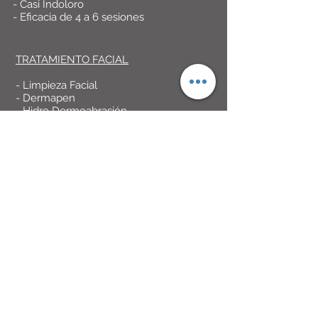
- Casi Indoloro
- Eficacia de 4 a 6 sesiones
TRATAMIENTO FACIAL
- Limpieza Facial
- Dermapen
- Hidro Dermoabrasión
- Manchas
- Arrugas
- Flacidez
- HIFU
- RF Accent
FISIOTERAPIA
- Tendinopatias
- Fascitis plantar
- Codo de tenista
- Puntos gatillo
- Epicondilitis
- Dolores articulares