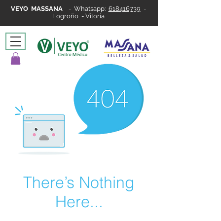
VEYO MASSANA
-
Whatsapp:
618416739
-
Logroño - Vitoria
There’s Nothing
Here...