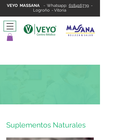
VEYO MASSANA
-
Whatsapp:
618416739
-
Logroño - Vitoria
Suplementos Naturales