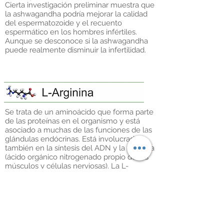
Cierta investigación preliminar muestra que
la ashwagandha podría mejorar la calidad
del espermatozoide y el recuento
espermático en los hombres infértiles.
Aunque se desconoce si la ashwagandha
puede realmente disminuir la infertilidad.
Se trata de un aminoácido que forma parte
de las proteínas en el organismo y está
asociado a muchas de las funciones de las
glándulas endócrinas. Está involucrada
también en la síntesis del ADN y la creatina
(ácido orgánico nitrogenado propio de los
músculos y células nerviosas). La L-
Arginina es un favorecedor de óxido nítrico.
Esta es la clave para comprender por qué
puede ser una alternativa para tratar la
disfunción eréctil ya que estimula los vasos
sanguíneos para que se dilaten más y
mejore el flujo sanguíneo.