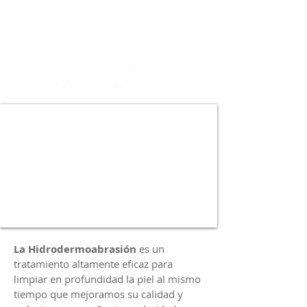
Hidro-Dermo-
Abrasión
Nuevo concepto en la limpieza Facial
profunda sin dañar la Piel
La Hidrodermoabrasión
es un
tratamiento altamente eficaz para
limpiar en profundidad la piel al mismo
tiempo que mejoramos su calidad y