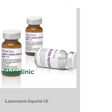
Skin
clinic
L
aboratorio Español CE