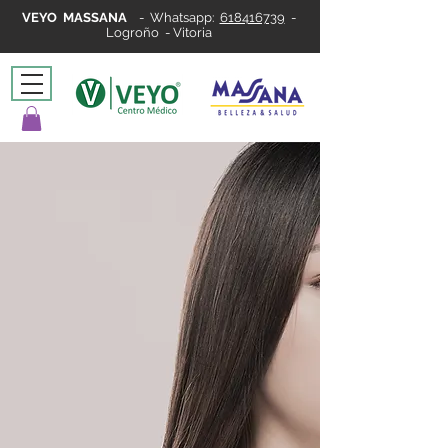
VEYO MASSANA
-
Whatsapp:
618416739
-
Logroño - Vitoria