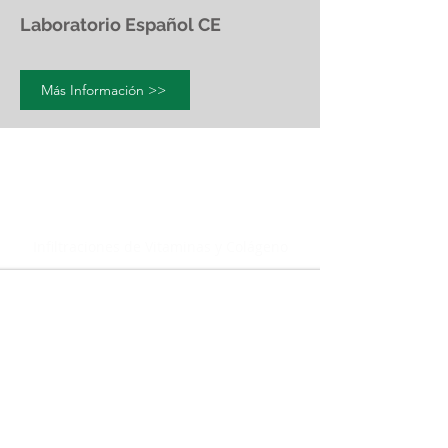
Laboratorio Español CE
Más Información >>
DermaPen
Infiltraciones de Vitaminas y Colágeno