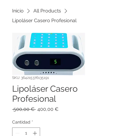
Inicio
All Products
Lipoláser Casero Profesional
SKU: 364215376135191
Lipoláser Casero
Profesional
Precio
Precio
 500,00 € 
400,00 €
de
oferta
Cantidad
*