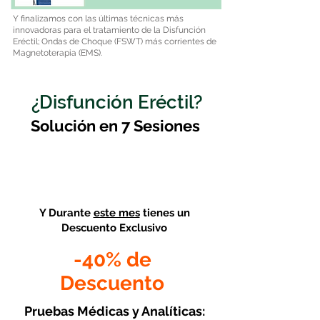
Y finalizamos con las últimas técnicas más
innovadoras para el tratamiento de la Disfunción
Eréctil; Ondas de Choque (FSWT) más corrientes de
Magnetoterapia (EMS).
¿Disfunción Eréctil?
Solución en 7 Sesiones
Y Durante
este mes
tienes un
Descuento Exclusivo
-40% de
Descuento
Pruebas Médicas y Analíticas: