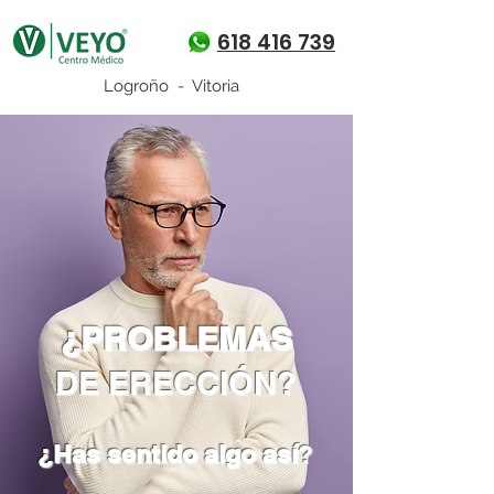
618 416 739
Logroño - Vitoria
¿PROBLEMAS
DE ERECCIÓN?
¿Has sentido algo así
?