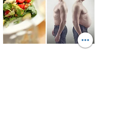
Plan Nutricional de control
alimentario del "Método
Massana".
Aprenderás
a alimentarte de
forma correcta y equilibrada.
¡Ahora Gratis!