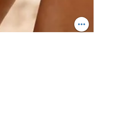
🌞LA LUZ SOLAR: Un
aliado natural para tu
salud.
La luz del sol no solo nos hace sentir mejor
anímicamente, sino que cumple funciones
esenciales en nuestro organismo