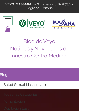
VEYO MASSANA
-
Whatsapp:
618416739
-
Logroño - Vitoria
Blog de Veyo.
Noticias y Novedades de
nuestro Centro Médico.
Blog
Salud Sexual Masculina
Todas las Categorias
Alimentación
Depilación Láser