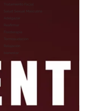
Tratamiento Facial
Salud Sexual Masculina
Adelgazar
Reafirmar
Fisioterapia
Termosudación
Relajación
bienestar