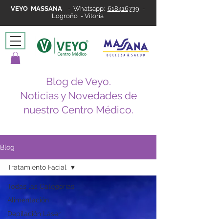
VEYO MASSANA
-
Whatsapp:
618416739
-
Logroño - Vitoria
Blog de Veyo.
Noticias y Novedades de
nuestro Centro Médico.
Blog
Tratamiento Facial
Todas las Categorias
Alimentación
Depilación Láser