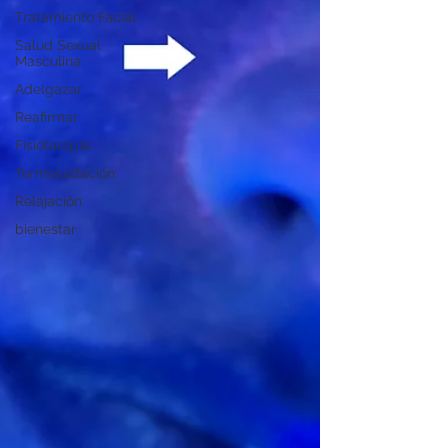
Tratamiento Facial
Salud Sexual
Masculina
Adelgazar
Reafirmar
Fisioterapia
Termosudación
Relajación
bienestar