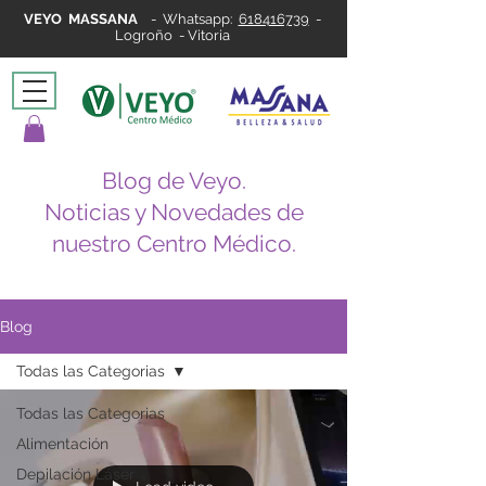
VEYO MASSANA
-
Whatsapp:
618416739
-
Logroño - Vitoria
Blog de Veyo.
Noticias y Novedades de
nuestro Centro Médico.
Blog
Todas las Categorias
Todas las Categorias
Alimentación
Depilación Láser