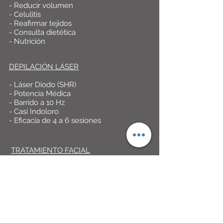
- Reducir volumen
- Celulitis
- Reafirmar tejidos
- Consulta dietética
- Nutrición
DEPILACIÓN LÁSER
- Láser Diodo (SHR)
- Potencia Médica
- Barrido a 10 Hz
- Casi Indoloro
- Eficacia de 4 a 6 sesiones
TRATAMIENTO FACIAL
- Limpieza Facial
- Dermapen
- Hidro Dermoabrasión
- Manchas
- Arrugas
- Flacidez
- HIFU