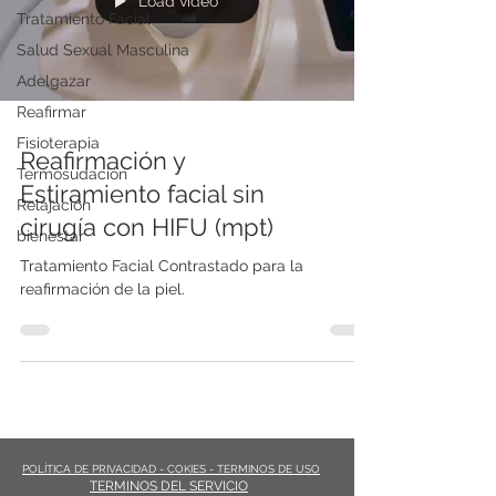
Load video
Tratamiento Facial
Salud Sexual Masculina
Adelgazar
Reafirmar
Fisioterapia
Reafirmación y
Termosudación
Estiramiento facial sin
Relajación
cirugía con HIFU (mpt)
bienestar
Tratamiento Facial Contrastado para la
reafirmación de la piel.
POLÍTICA DE PRIVACIDAD - COKIES - TERMINOS DE USO
TERMINOS DEL SERVICIO