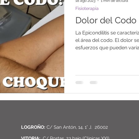
18 ago 2023
1 min de lectura
Fisioterapia
Dolor del Codo (
La Epicondilitis se caracteri
el área del codo. El dolor se
esfuerzos que pueden variar
LOGROÑO:
C/ San Antón, 14, 1° J. 26002
VITORIA:
C/ Postas, 23 bajo (Clínicas XXI)