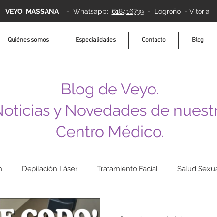
VEYO MASSANA
-
Whatsapp:
618416739
- Logroño - Vitoria
Quiénes somos
Especialidades
Contacto
Blog
Blog de Veyo.
oticias y Novedades de nuest
Centro Médico.
n
Depilación Láser
Tratamiento Facial
Salud Sexua
Termosudación
Relajación
bienestar