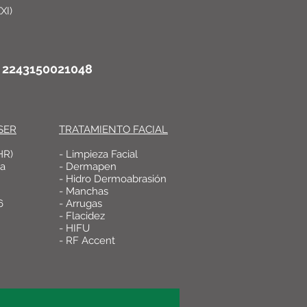
XI)
o: 2243150021048
SER
TRATAMIENTO FACIAL
HR)
- Limpieza Facial
ca
- Dermapen
- Hidro Dermoabrasión
- Manchas
6
- Arrugas
- Flacidez
- HIFU
- RF Accent