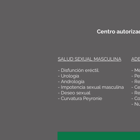
Centro autoriza
SALUD SEXUAL MASCULINA
AD
- Disfunción eréctil.
- M
- Urología
- P
- Andrología
- R
- Impotencia sexual masculina
- Ce
- Deseo sexual
- Re
- Curvatura Peyronie
- Co
- Nu