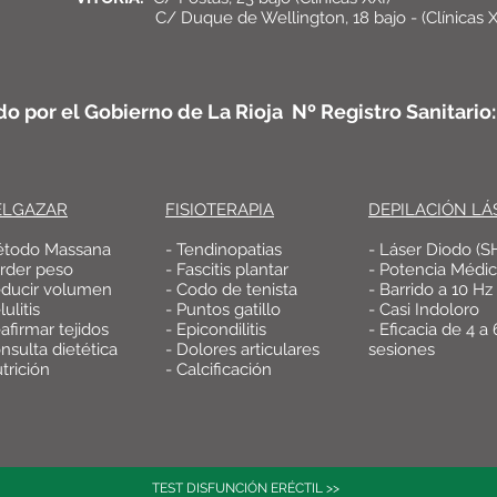
C/ Duque de Wellington, 18 bajo - (Clínicas X
do por el Gobierno de La Rioja Nº Registro Sanitari
ELGAZAR
FISIOTERAPIA
DEPILACIÓN LÁ
étodo Massana
- Tendinopatias
- Láser Diodo (S
erder peso
- Fascitis plantar
- Potencia Médi
educir volumen
- Codo de tenista
- Barrido a 10 Hz
lulitis
- Puntos gatillo
- Casi Indoloro
afirmar tejidos
- Epicondilitis
- Eficacia de 4 a 
nsulta dietética
- Dolores articulares
sesiones
trición
- Calcificación
TEST DISFUNCIÓN ERÉCTIL >>