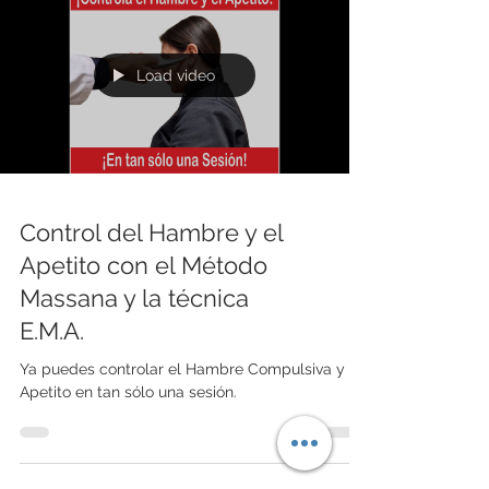
no solo ayuda a conservarlo mejor, sino que
también puede modificar algunos de sus
efectos sobre el organismo, incluyendo un
posible beneficio para la salud intestinal. En este
artículo exploramos qué ocurre realmente
cuando congelas el pan y por qué puede ser
una opción inteligente dentro de una dieta
Load video
equilibrada
Control del Hambre y el
Apetito con el Método
Massana y la técnica
E.M.A.
Ya puedes controlar el Hambre Compulsiva y el
Apetito en tan sólo una sesión.