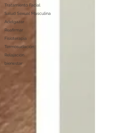
Tratamiento Facial
Salud Sexual Masculina
Adelgazar
Reafirmar
Fisioterapia
Termosudación
Relajación
bienestar