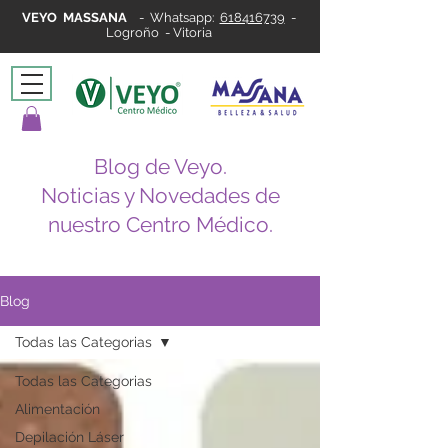
VEYO MASSANA
-
Whatsapp:
618416739
-
Logroño - Vitoria
Blog de Veyo.
Noticias y Novedades de
nuestro Centro Médico.
Blog
Todas las Categorias
Todas las Categorias
Alimentación
Depilación Láser