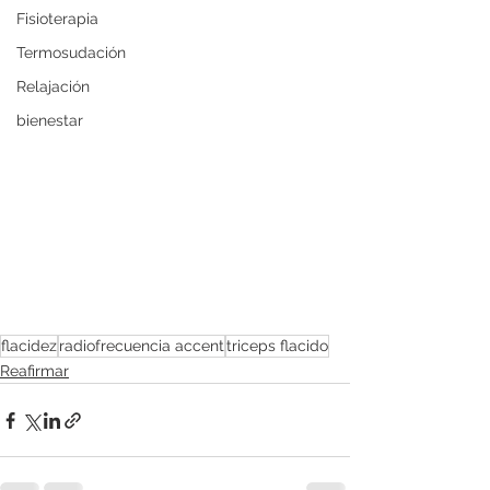
Fisioterapia
Termosudación
Relajación
bienestar
flacidez
radiofrecuencia accent
triceps flacido
Reafirmar