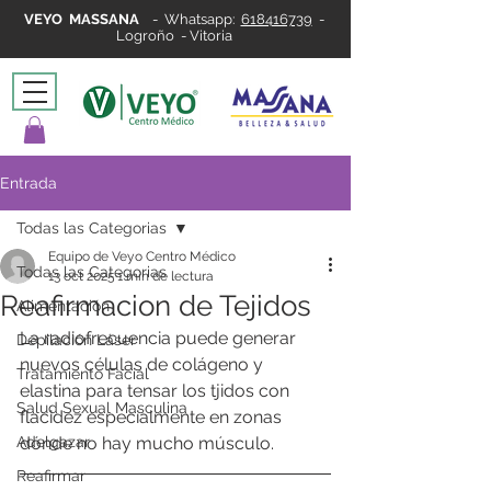
VEYO MASSANA
-
Whatsapp:
618416739
-
Logroño - Vitoria
Entrada
Todas las Categorias
Equipo de Veyo Centro Médico
Todas las Categorias
13 oct 2025
1 min de lectura
Reafirmacion de Tejidos
Alimentación
La radiofrecuencia puede generar 
Depilación Láser
nuevos células de colágeno y 
Tratamiento Facial
elastina para tensar los tjidos con 
Salud Sexual Masculina
flacidez especialmente en zonas 
Adelgazar
dónde no hay mucho músculo. 
Reafirmar