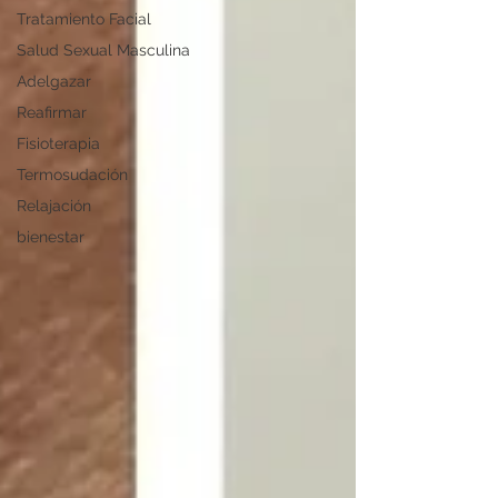
Tratamiento Facial
Salud Sexual Masculina
Adelgazar
Reafirmar
Fisioterapia
Termosudación
Relajación
bienestar