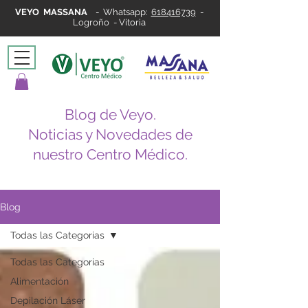
VEYO MASSANA
-
Whatsapp:
618416739
-
Logroño - Vitoria
Blog de Veyo.
Noticias y Novedades de
nuestro Centro Médico.
Blog
Todas las Categorias
Todas las Categorias
Alimentación
Depilación Láser