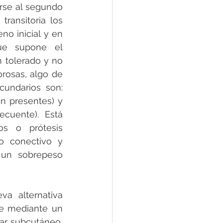
rse al segundo 
ansitoria los 
o inicial y en 
ue supone el 
 tolerado y no 
rosas, algo de 
undarios son: 
n presentes) y 
cuente). Está 
s o prótesis 
o conectivo y 
un sobrepeso 
a alternativa 
ue mediante un 
ar subcutáneo, 