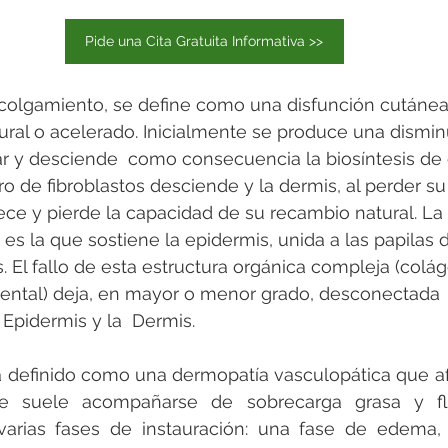
Pide una Cita Gratuita Informativa >>
colgamiento, se define como una disfunción cutánea 
ral o acelerado. Inicialmente se produce una dismin
r y desciende  como consecuencia la biosíntesis de
ro de fibroblastos desciende y la dermis, al perder s
ce y pierde la capacidad de su recambio natural. La 
 es la que sostiene la epidermis, unida a las papilas 
. El fallo de esta estructura orgánica compleja (colág
ental) deja, en mayor o menor grado, desconectada 
Epidermis y la  Dermis.
a definido como una dermopatía vasculopática que af
e suele acompañarse de sobrecarga grasa y fla
 varias fases de instauración: una fase de edema, 