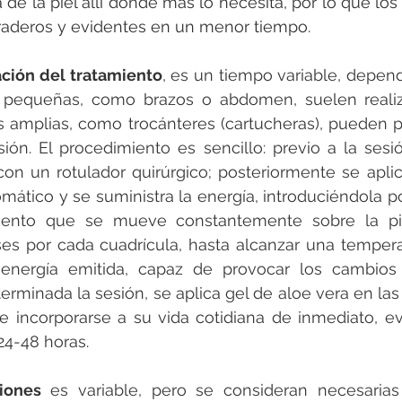
 de la piel allí donde más lo necesita, por lo que los
raderos y evidentes en un menor tiempo.
ación del tratamiento
, es un tiempo variable, depend
as pequeñas, como brazos o abdomen, suelen realiz
 amplias, como trocánteres (cartucheras), pueden p
ión. El procedimiento es sencillo: previo a la sesi
on un rotulador quirúrgico; posteriormente se aplica
omático y se suministra la energía, introduciéndola p
iento que se mueve constantemente sobre la pie
es por cada cuadrícula, hasta alcanzar una temperat
nergía emitida, capaz de provocar los cambios 
terminada la sesión, se aplica gel de aloe vera en las
 incorporarse a su vida cotidiana de inmediato, evi
24-48 horas.
iones
 es variable, pero se consideran necesarias 