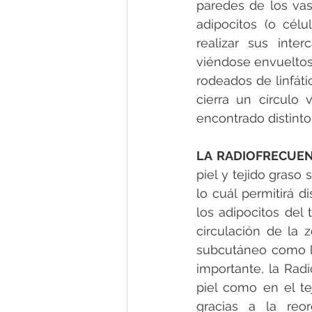
paredes de los vas
adipocitos (o cél
realizar sus int
viéndose envueltos 
rodeados de linfáti
cierra un círculo 
encontrado distinto
LA RADIOFRECUEN
piel y tejido graso
lo cuál permitirá d
los adipocitos del 
circulación de la 
subcutáneo como la
importante, la Rad
piel como en el te
gracias a la reo