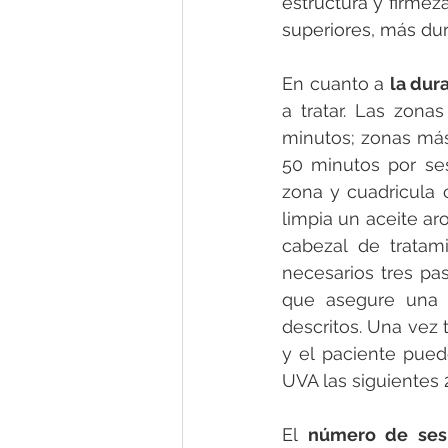
estructura y firmeza
superiores, más du
En cuanto a 
la dur
a tratar. Las zon
minutos; zonas más
50 minutos por ses
zona y cuadricula c
limpia un aceite ar
cabezal de tratam
necesarios tres pas
que asegure una e
descritos. Una vez 
y el paciente puede
UVA las siguientes 
El 
número de ses