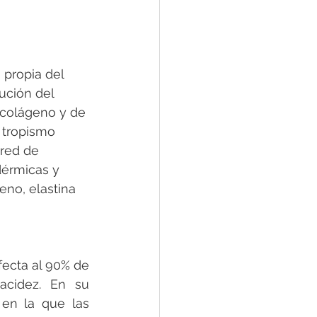
propia del 
ución del 
 colágeno y de 
u tropismo 
red de 
dérmicas y 
eno, elastina 
ecta al 90% de 
cidez. En su 
en la que las 