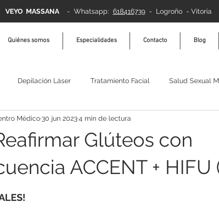
VEYO MASSANA
-
Whatsapp:
618416739
- Logroño - Vitoria
Quiénes somos
Especialidades
Contacto
Blog
Depilación Láser
Tratamiento Facial
Salud Sexual M
entro Médico
30 jun 2023
4 min de lectura
ermosudación
Relajación
bienestar
 Reafirmar Glúteos con
cuencia ACCENT + HIFU (
ALES!