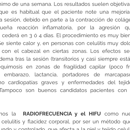
nimo de una semana. Los resultados suelen objetiva
ue es habitual que el paciente note una mejoría tr
la sesión, debido en parte a la contracción de colágen
eña reacción inflamatoria, por la agresión q
 cederá en 3 ó 4 días. El procedimiento es muy bien
Se siente calor y, en personas con celulitis muy dolo
n con el cabezal en ciertas zonas. Los efectos sec
ema tras la sesión (transitorios y casi siempre está
uimosis en zonas de fragilidad capilar (poco fre
n embarazo, lactancia, portadores de marcapaso
mo cardiopatías graves y enfermedades del tejid
 Tampoco son buenos candidatos pacientes con 
imos la  
RADIOFRECUENCIA y el HIFU
 como nuev
 celulitis y flacidez corporal, por ser un método q
ndo y controlado, que afecta a la piel y tejido celul