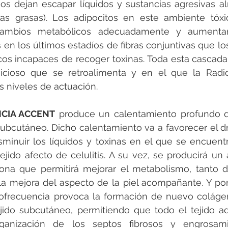
os dejan escapar líquidos y sustancias agresivas al
ulas grasas). Los adipocitos en este ambiente tóx
ercambios metabólicos adecuadamente y aumenta
en los últimos estadíos de fibras conjuntivas que los
cos incapaces de recoger toxinas. Toda esta cascada
vicioso que se retroalimenta y en el que la Radio
s niveles de actuación.
CIA ACCENT
 produce un calentamiento profundo qu
 subcutáneo. Dicho calentamiento va a favorecer el dre
isminuir los líquidos y toxinas en el que se encuen
tejido afecto de celulitis. A su vez, se producirá un
zona que permitirá mejorar el metabolismo, tanto de
 mejora del aspecto de la piel acompañante. Y por 
iofrecuencia provoca la formación de nuevo colágen
jido subcutáneo, permitiendo que todo el tejido ad
rganización de los septos fibrosos y engrosami