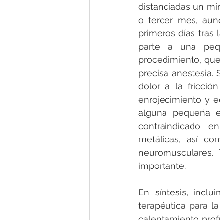
distanciadas un mí
o tercer mes, aunq
primeros días tras 
parte a una pequ
procedimiento, que
precisa anestesia. 
dolor a la fricció
enrojecimiento y ed
alguna pequeña eq
contraindicado e
metálicas, así co
neuromusculares.
importante.
En síntesis, inclu
terapéutica para la
calentamiento profu