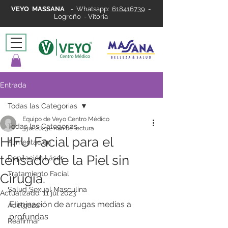
VEYO MASSANA
-
Whatsapp:
618416739
-
Logroño - Vitoria
Entrada
Todas las Categorias
Equipo de Veyo Centro Médico
Todas las Categorias
3 jul 2023
2 min de lectura
HIFU Facial para el
Alimentación
tensado de la Piel sin
Depilación Láser
Tratamiento Facial
Cirugía.
Salud Sexual Masculina
Actualizado:
11 jul 2023
Eliminación de arrugas medias a 
Adelgazar
profundas
Reafirmar