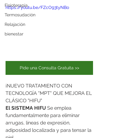
Fisioterapia
https://youtu.be/FZcO93tyNBo
Termosudación
Relajación
bienestar
Pide una Consulta Gratuita >>
¡NUEVO TRATAMIENTO CON 
TECNOLOGÍA "MPT" QUE MEJORA EL 
CLÁSICO "HIFU"
El SISTEMA HIFU
 Se emplea 
fundamentalmente para eliminar 
arrugas, líneas de expresión, 
adiposidad localizada y para tensar la 
piel.