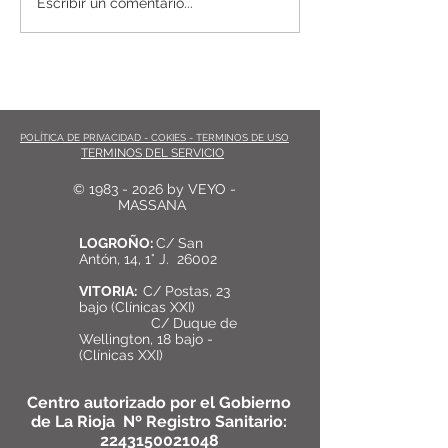
Escribir un comentario...
Dolor del Codo (Epicondilitis)
POLÍTICA DE PRIVACIDAD - COKIES - TERMINOS DE USO
TERMINOS DEL SERVICIO
©
1983 - 2026
by VEYO -
MASSANA
LOGROÑO:
C/ San
Antón, 14, 1° J. 26002
VITORIA:
C/ Postas, 23
bajo (Clínicas XXI)
C/ Duque de
Wellington, 18 bajo -
(Clínicas XXI)
Centro autorizado por el Gobierno
de La Rioja Nº Registro Sanitario:
2243150021048