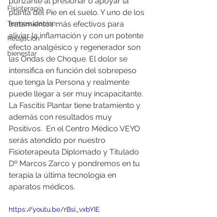
punzante al presionar o apoyar la 
Fisioterapia
planta del Pie en el suelo. Y uno de los 
Termosudación
tratamientos más efectivos para 
aliviar la inflamación y con un potente 
Relajación
efecto analgésico y regenerador son 
bienestar
las Ondas de Choque. El dolor se 
intensifica en función del sobrepeso 
que tenga la Persona y realmente 
puede llegar a ser muy incapacitante. 
La Fascitis Plantar tiene tratamiento y 
además con resultados muy 
Positivos.  En el Centro Médico VEYO 
serás atendido por nuestro 
Fisioterapeuta Diplomado y Titulado 
Dº Marcos Zarco y pondremos en tu 
terapia la última tecnología en 
aparatos médicos. 
https://youtu.be/rBsi_vxbYIE