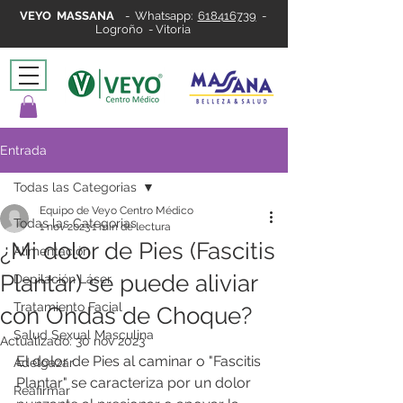
VEYO MASSANA
-
Whatsapp:
618416739
-
Logroño - Vitoria
Entrada
Todas las Categorias
Equipo de Veyo Centro Médico
Todas las Categorias
1 nov 2023
1 min de lectura
¿Mi dolor de Pies (Fascitis
Alimentación
Plantar) se puede aliviar
Depilación Láser
Tratamiento Facial
con Ondas de Choque?
Salud Sexual Masculina
Actualizado:
30 nov 2023
El dolor de Pies al caminar o "Fascitis 
Adelgazar
Plantar" se caracteriza por un dolor 
Reafirmar